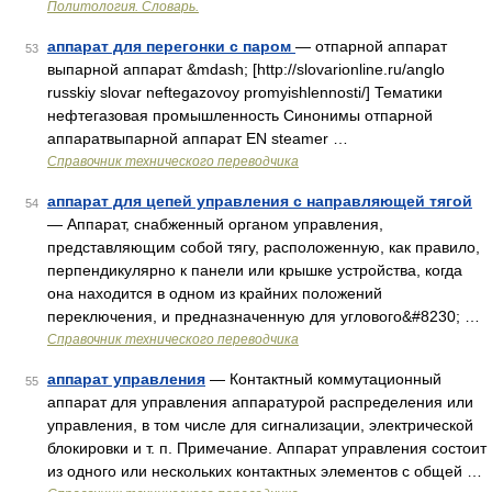
Политология. Словарь.
аппарат для перегонки с паром
— отпарной аппарат
53
выпарной аппарат &mdash; [http://slovarionline.ru/anglo
russkiy slovar neftegazovoy promyishlennosti/] Тематики
нефтегазовая промышленность Синонимы отпарной
аппаратвыпарной аппарат EN steamer …
Справочник технического переводчика
аппарат для цепей управления с направляющей тягой
54
— Аппарат, снабженный органом управления,
представляющим собой тягу, расположенную, как правило,
перпендикулярно к панели или крышке устройства, когда
она находится в одном из крайних положений
переключения, и предназначенную для углового&#8230; …
Справочник технического переводчика
аппарат управления
— Контактный коммутационный
55
аппарат для управления аппаратурой распределения или
управления, в том числе для сигнализации, электрической
блокировки и т. п. Примечание. Аппарат управления состоит
из одного или нескольких контактных элементов с общей …