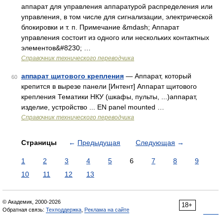
аппарат для управления аппаратурой распределения или
управления, в том числе для сигнализации, электрической
блокировки и т. п. Примечание &mdash; Аппарат
управления состоит из одного или нескольких контактных
элементов&#8230; …
Справочник технического переводчика
аппарат щитового крепления
— Аппарат, который
60
крепится в вырезе панели [Интент] Аппарат щитового
крепления Тематики НКУ (шкафы, пульты, ...)аппарат,
изделие, устройство ... EN panel mounted …
Справочник технического переводчика
Страницы
←
Предыдущая
Следующая
→
1
2
3
4
5
6
7
8
9
10
11
12
13
© Академик, 2000-2026
18+
Обратная связь:
Техподдержка
,
Реклама на сайте