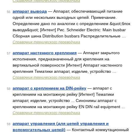
Справочник технического переводчика
аппарат вывода
— Аппарат, обеспечивающий питание
56
одной или нескольких выходных цепей. Примечание.
Определение дано по аналогии с определением &quot;блок
вывода&quot; [Интент] Рис. Schneider Electric: Main busbar
Сборная шина Distribution busbars Распределительные …
Справочник технического переводчика
аппарат настенного крепления
— Аппарат закрытого
57
исполнения, предназначенный для крепления на
вертикальной поверхности [Интент] Аппарат настенного
крепления Тематики аппарат, изделие, устройство …
Справочник технического переводчика
аппарат с креплением на DIN-рейку
— аппарат с
58
креплением на монтажную рейку [Интент] Тематики
аппарат, изделие, устройство ... Синонимы аппарат с
креплением на монтажную рейку EN DIN rail equipment …
Справочник технического переводчика
аппарат управления (для цепей управления и
59
вспомогательных цепей)
— Контактный коммутационный